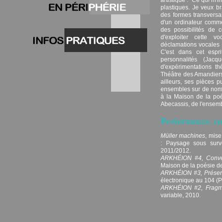
plastiques. Je veux br
des formes transversal
d'un ordinateur comme
des possibilités de c
d'exploiter cette vo
déclamations vocales 
C'est dans cet espri
personnalités (Jacq
d'expérimentations t
Théâtre des Amandiers,
ailleurs, ses pièces p
ensembles sur de nombr
à la Maison de la po
Abecassis, de l'ensemb
Performances, con
Müller machines
, mis
: Paysage sous surve
2011/2012.
ARKHÉION #4, Conver
Maison de la poésie de
ARKHÉION #3, Prése
électronique au 104 (P
ARKHÉION #2, Fragm
variable, 2010.