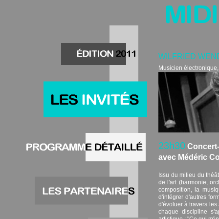
WILFRIED WEN
Musicien électronique,
23h30
Concert-
avec Médéric Co
Issu du milieu du théâ
de l'art (harmonie, orc
composition, la musiqu
d'intégrer d'autres fo
d'évoluer à travers les 
chaque discipline s'
artistique : "Ce qui m'i