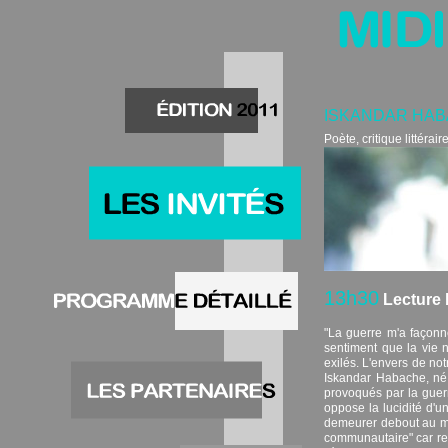
ISKANDAR HA
Poète, critique littérai
13h30
Lecture b
"La guerre m'a façonné
sentiment que la vie 
exilés. L'envers de not
Iskandar Habache, né 
provoqués par la guer
oppose la lucidité d'u
demeurer debout au mil
communautaire" car res