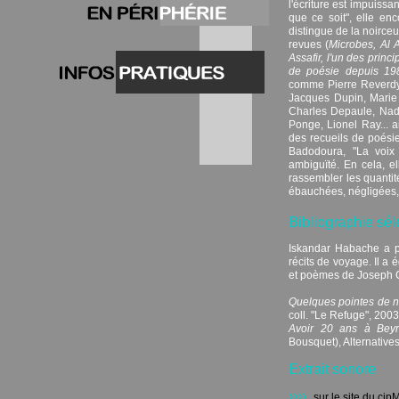
l'écriture est impuissa
que ce soit", elle e
distingue de la noirceu
revues (
Microbes, Al Ak
Assafir, l'un des prin
de poésie depuis 1989
comme Pierre Reverdy,
Jacques Dupin, Marie 
Charles Depaule, Nad
Ponge, Lionel Ray... a
des recueils de poésie
Badodoura, "La voix 
ambiguïté. En cela, el
rassembler les quantité
ébauchées, négligées, 
Bibliographie sél
Iskandar Habache a p
récits de voyage. Il a 
et poèmes de Joseph Co
Quelques pointes de n
coll. "Le Refuge", 2003
Avoir 20 ans à Beyr
Bousquet), Alternative
Extrait sonore
››››
sur le site du cip