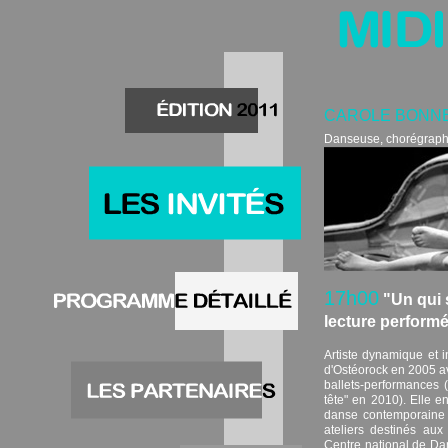
CAROLE BONN
Danseuse, chorégraphe
17h00
"Un qui s
lecture perform
Artiste dynamique et i
d'Ostéorock en 2005 av
ballets-performances (
tête" en 2010). Elle 
danse contemporaine
ateliers destinés au
Centre national de Dan