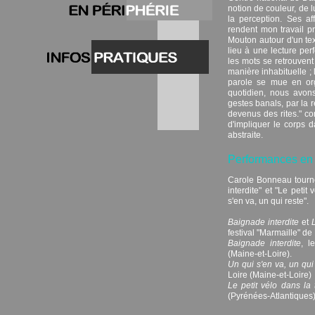
notion de couleur, de 
la perception. Ses af
rendent mon travail pr
Mouton autour d'un tex
lieu à une lecture per
les mots se retrouvent
manière inhabituelle ; 
parole se mue en org
quotidien, nous avons
gestes banals, par la r
devenus des rites." c
d'impliquer le corps d
abstraite.
Performances en
Carole Bonneau tourne
interdite" et "Le petit
s'en va, un qui reste".
Baignade interdite
et
L
festival "Marmaille" de
Baignade interdite
, l
(Maine-et-Loire).
Un qui s'en va, un qui
Loire (Maine-et-Loire)
Le petit vélo dans la 
(Pyrénées-Atlantiques)